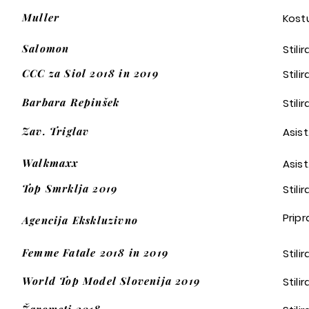
Muller
Kost
Salomon
Stili
CCC za Siol 2018 in 2019
Stil
Barbara Repinšek
Stili
Zav. Triglav
Asis
Walkmaxx
Asis
Top Smrklja 2019
Stili
Prip
Agencija Ekskluzivno
Femme Fatale 2018 in 2019
Stili
World Top Model Slovenija 2019
Stili