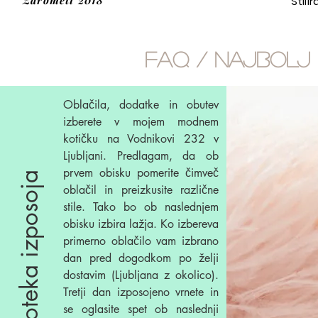
Žarometi 2018
Stili
FAQ / NAJBOLJ
Oblačila, dodatke in obutev
izberete v mojem modnem
kotičku na Vodnikovi 232 v
Ljubljani. Predlagam, da ob
prvem obisku pomerite čimveč
Kako poteka izposoja
oblačil in preizkusite različne
stile. Tako bo ob naslednjem
obisku izbira lažja. Ko izbereva
primerno oblačilo vam izbrano
dan pred dogodkom po želji
dostavim (Ljubljana z okolico).
Tretji dan izposojeno vrnete in
se oglasite spet ob naslednji