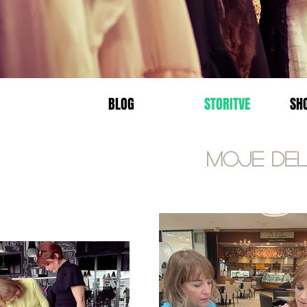
BLOG
STORITVE
SH
Moje de