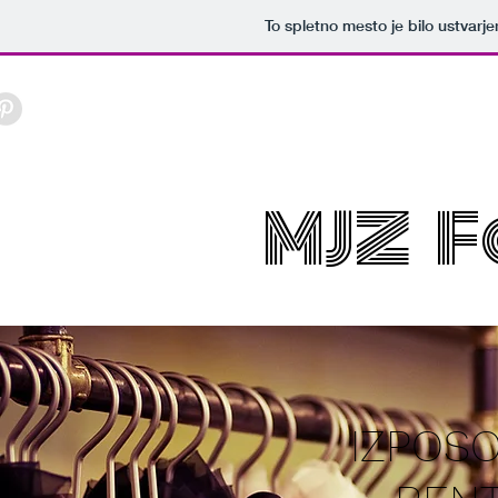
To spletno mesto je bilo ustvarj
MJZ F
IZPOSO