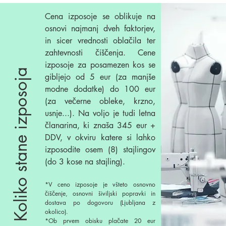
Cena izposoje se oblikuje na
osnovi najmanj dveh faktorjev,
in sicer vrednosti oblačila ter
zahtevnosti čiščenja. Cene
izposoje za posamezen kos se
Koliko stane izposoja
gibljejo od 5 eur (za manjše
modne dodatke) do 100 eur
(za večerne obleke, krzno,
usnje...). Na voljo je tudi letna
članarina, ki znaša 345 eur +
DDV, v okviru katere si lahko
izposodite osem (8) stajlingov
(do 3 kose na stajling).
*V ceno izposoje je všteto osnovno
čiščenje, osnovni šiviljski popravki in
dostava po dogovoru (Ljubljana z
okolico).
*Ob prvem obisku plačate 20 eur