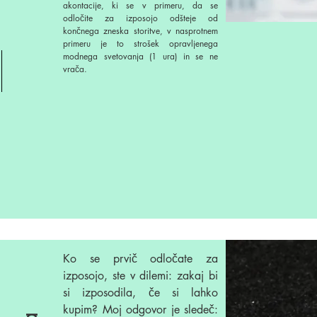
akontacije, ki se v primeru, da se
odločite za izposojo odšteje od
končnega zneska storitve, v nasprotnem
primeru je to strošek opravljenega
modnega svetovanja (1 ura) in se ne
vrača.
Ko se prvič odločate za
izposojo, ste v dilemi: zakaj bi
si izposodila, če si lahko
kupim? Moj odgovor je sledeč: