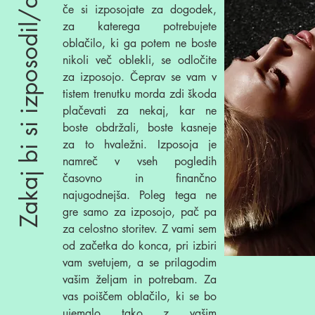
Zakaj bi si izposodil/a
če si izposojate za dogodek,
za katerega potrebujete
oblačilo, ki ga potem ne boste
nikoli več oblekli, se odločite
za izposojo. Čeprav se vam v
tistem trenutku morda zdi škoda
plačevati za nekaj, kar ne
boste obdržali, boste kasneje
za to hvaležni. Izposoja je
namreč v vseh pogledih
časovno in finančno
najugodnejša. Poleg tega ne
gre samo za izposojo, pač pa
za celostno storitev. Z vami sem
od začetka do konca, pri izbiri
vam svetujem, a se prilagodim
vašim željam in potrebam. Za
vas poiščem oblačilo, ki se bo
ujemalo tako z vašim