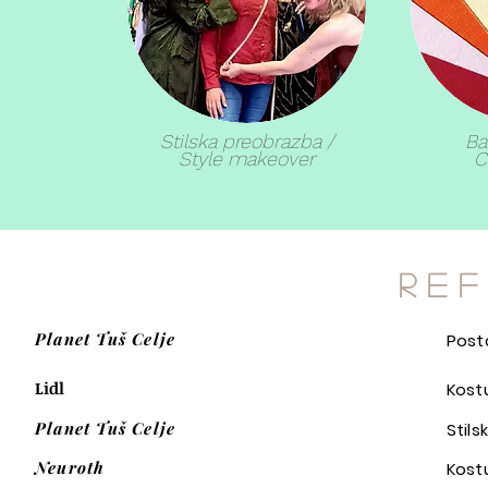
Stilska preobrazba /
Ba
Style makeover
C
R E F
Planet Tuš Celje
Post
Lidl
Kost
Planet Tuš Celje
Stil
Neuroth
Kost